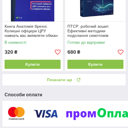
Книга Анатомія брехні.
ПТСР: робочий зошит.
Колишні офіцери ЦРУ
Ефективні методики
навчать вас виявляти обман
подолання симптомів
Ф. Г'юстон
травматичного стресу Мері
В наявності
Готово до відправки
Бет Вільямс
320
680
₴
₴
Купити
Купити
Показати ще
Способи оплати