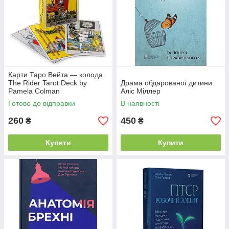
Карти Таро Вейта — колода
The Rider Tarot Deck by
Драма обдарованої дитини
Pamela Colman
Аліс Міллер
Готово до відправки
В наявності
260
450
₴
₴
Купити
Купити