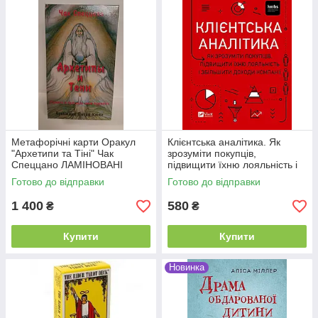
Метафорічні карти Оракул
Клієнтська аналітика. Як
"Архетипи та Тіні" Чак
зрозуміти покупців,
Спеццано ЛАМІНОВАНІ
підвищити їхню лояльність і
збільшити доходи Чубукова
Готово до відправки
Готово до відправки
Ірина
1 400
580
₴
₴
Купити
Купити
Новинка