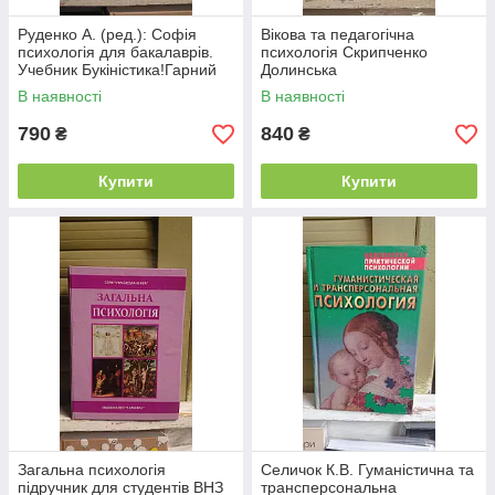
Руденко А. (ред.): Софія
Вікова та педагогічна
психологія для бакалаврів.
психологія Скрипченко
Учебник Букіністика!Гарний
Долинська
Стан!
В наявності
В наявності
790
840
₴
₴
Купити
Купити
Загальна психологія
Селичок К.В. Гуманістична та
підручник для студентів ВНЗ
трансперсональна