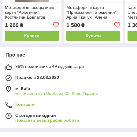
Метафорічні асоціативні
Метафорічні карти
Карт
карти "Архетипи".
"Приказання та рішення"
Спе
Костянтин Довлатов
Аріна Ткачук і Алена
Мета
Ламіновані
Казанца Ламіновані
1 260
1 580
1 3
₴
₴
Купити
Купити
Про нас
96% позитивних з 49 відгуків за рік
Працює з 23.03.2020
м. Київ
м.Почайна вул.Вербова 23, Київ, Україна
Контакти
Сьогодні вихідний
Показати весь графік роботи