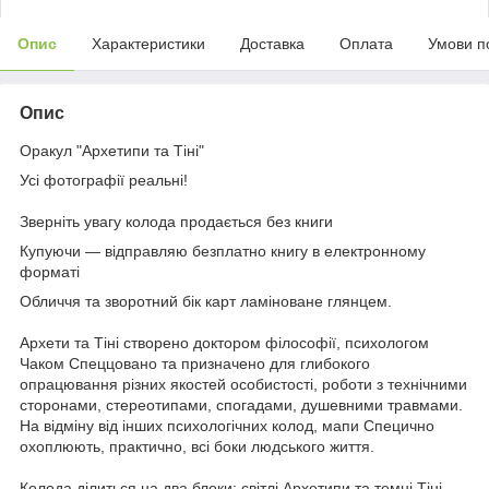
Опис
Характеристики
Доставка
Оплата
Умови п
Опис
Оракул "Архетипи та Тіні"
Усі фотографії реальні!
Зверніть увагу колода продається без книги
Купуючи — відправляю безплатно книгу в електронному
форматі
Обличчя та зворотний бік карт ламіноване глянцем.
Архети та Тіні створено доктором філософії, психологом
Чаком Спеццовано та призначено для глибокого
опрацювання різних якостей особистості, роботи з технічними
сторонами, стереотипами, спогадами, душевними травмами.
На відміну від інших психологічних колод, мапи Спецично
охоплюють, практично, всі боки людського життя.
Колода ділиться на два блоки: світлі Архетипи та темні Тіні.