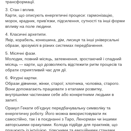
трансформації.
3. Стан і вплив.
Карти, що описують енергетичні процеси: гармонізацію,
морок, крадник, прив’язки, підсилення, сутності та інші форми
впливу на поле людини.
4. Класичні архетипи.
Якір, корабель, конюшина, дім, лисиця та інші універсальні
образи, зрозумілі в різних системах передбачення.
5. Місячні фази.
Молодик, повний місяць, затемнення, зростаючий і спадний
місяць — карти, що дозволяють відстежити ритм процесів та
обрати сприятливий час для дії.
6. Фігурні картки.
Образи дівчинки, жінки, старої; хлопчика, чоловіка, старого.
Вони допомагають працювати з етапами розвитку,
внутрішніми частинами себе або конкретними людьми в
запиті.
Оракул Гекати об’єднує передбачувальну символіку та
енергетичну роботу. Його можна використовувати як
самостійно, так і в поєднанні з Таро, Ленорман чи іншими
авторськими оракулами. Колода підійде для практиків, що
працюють із інтуїцією, тілесними та емоційними станами,