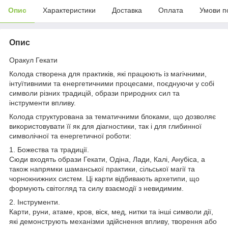
Опис
Характеристики
Доставка
Оплата
Умови п
Опис
Оракул Гекати
Колода створена для практиків, які працюють із магічними,
інтуїтивними та енергетичними процесами, поєднуючи у собі
символи різних традицій, образи природних сил та
інструменти впливу.
Колода структурована за тематичними блоками, що дозволяє
використовувати її як для діагностики, так і для глибинної
символічної та енергетичної роботи:
1. Божества та традиції.
Сюди входять образи Гекати, Одіна, Лади, Калі, Анубіса, а
також напрямки шаманської практики, сільської магії та
чорнокнижних систем. Ці карти відбивають архетипи, що
формують світогляд та силу взаємодії з невидимим.
2. Інструменти.
Карти, руни, атаме, кров, віск, мед, нитки та інші символи дії,
які демонструють механізми здійснення впливу, творення або