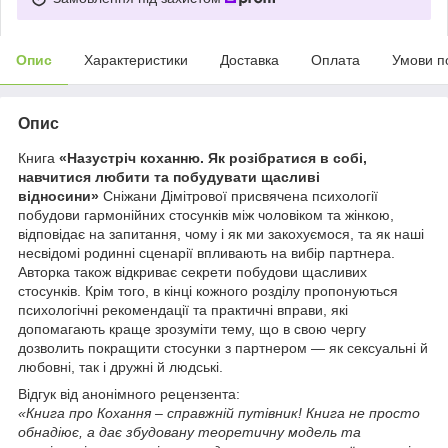
Опис
Характеристики
Доставка
Оплата
Умови п
Опис
Книга
«Назустріч коханню. Як розібратися в собі,
навчитися любити та побудувати щасливі
відносини»
Сніжани Дімітрової присвячена психології
побудови гармонійних стосунків між чоловіком та жінкою,
відповідає на запитання, чому і як ми закохуємося, та як наші
несвідомі родинні сценарії впливають на вибір партнера.
Авторка також відкриває секрети побудови щасливих
стосунків. Крім того, в кінці кожного розділу пропонуються
психологічні рекомендації та практичні вправи, які
допомагають краще зрозуміти тему, що в свою чергу
дозволить покращити стосунки з партнером — як сексуальні й
любовні, так і дружні й людські.
Відгук від анонімного рецензента:
«Книга про Кохання – справжній путівник! Книга не просто
обнадіює, а дає збудовану теоретичну модель та