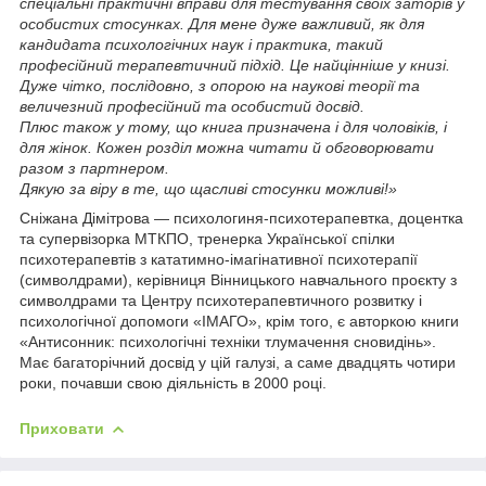
спеціальні практичні вправи для тестування своїх заторів у
особистих стосунках. Для мене дуже важливий, як для
кандидата психологічних наук і практика, такий
професійний терапевтичний підхід. Це найцінніше у книзі.
Дуже чітко, послідовно, з опорою на наукові теорії та
величезний професійний та особистий досвід.
Плюс також у тому, що книга призначена і для чоловіків, і
для жінок. Кожен розділ можна читати й обговорювати
разом з партнером.
Дякую за віру в те, що щасливі стосунки можливі!»
Сніжана Дімітрова — психологиня-психотерапевтка, доцентка
та супервізорка МТКПО, тренерка Української спілки
психотерапевтів з кататимно-імагінативної психотерапії
(символдрами), керівниця Вінницького навчального проєкту з
символдрами та Центру психотерапевтичного розвитку і
психологічної допомоги «ІМАГО», крім того, є авторкою книги
«Антисонник: психологічні техніки тлумачення сновидінь».
Має багаторічний досвід у цій галузі, а саме двадцять чотири
роки, почавши свою діяльність в 2000 році.
Приховати