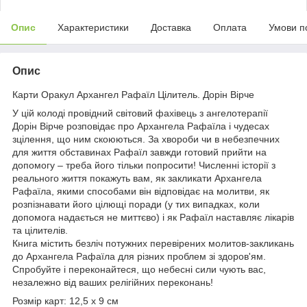
Опис
Характеристики
Доставка
Оплата
Умови п
Опис
Карти Оракул Архангел Рафаїл Цілитель. Дорін Вірче
У цій колоді провідний світовий фахівець з ангелотерапії
Дорін Вірче розповідає про Архангела Рафаїла і чудесах
зцілення, що ним скоюються. За хвороби чи в небезпечних
для життя обставинах Рафаїл завжди готовий прийти на
допомогу – треба його тільки попросити! Численні історії з
реального життя покажуть вам, як закликати Архангела
Рафаїла, якими способами він відповідає на молитви, як
розпізнавати його цілющі поради (у тих випадках, коли
допомога надається не миттєво) і як Рафаїл наставляє лікарів
та цілителів.
Книга містить безліч потужних перевірених молитов-закликань
до Архангела Рафаїла для різних проблем зі здоров'ям.
Спробуйте і переконайтеся, що небесні сили чують вас,
незалежно від ваших релігійних переконань!
Розмір карт: 12,5 х 9 см