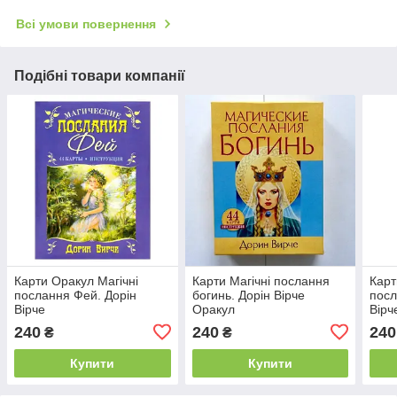
Всі умови повернення
Подібні товари компанії
Карти Оракул Магічні
Карти Магічні послання
Карт
послання Фей. Дорін
богинь. Дорін Вірче
посл
Вірче
Оракул
Вірч
240
240
240
₴
₴
Купити
Купити