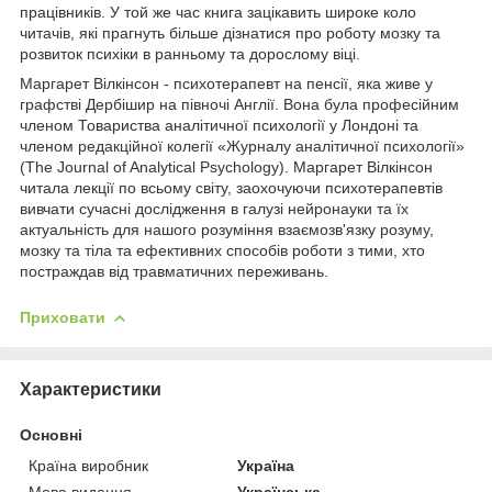
працівників. У той же час книга зацікавить широке коло
читачів, які прагнуть більше дізнатися про роботу мозку та
розвиток психіки в ранньому та дорослому віці.
Маргарет Вілкінсон - психотерапевт на пенсії, яка живе у
графстві Дербішир на півночі Англії. Вона була професійним
членом Товариства аналітичної психології у Лондоні та
членом редакційної колегії «Журналу аналітичної психології»
(The Journal of Analytical Psychology). Маргарет Вілкінсон
читала лекції по всьому світу, заохочуючи психотерапевтів
вивчати сучасні дослідження в галузі нейронауки та їх
актуальність для нашого розуміння взаємозв'язку розуму,
мозку та тіла та ефективних способів роботи з тими, хто
постраждав від травматичних переживань.
Приховати
Характеристики
Основні
Країна виробник
Україна
Мова видання
Українська