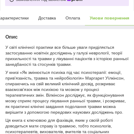
арактеристики
Доставка
Оплата
Умови повернення
Опис
У світі клінічної практики все більше уваги приділяється
застосуванню новітніх досліджень у галузі неврології, теорії
прихильності та травми у лікуванні пацієнтів з історією ранньої
занедбаності та стосунків травми.
У книзі «Як змінюється психіка під час психотерапії: емоції,
прив'язаність, травма та нейробіологія» Маргарет Уїлкінсон,
спираючись на свій великий клінічний досвід, розкриває
взаємозв'язок між психікою та мозком у процесі
терапевтичних змін. Вілкінсон досліджує, як функціонування
мозку сприяє процесу лікування ранньої травми, і розкриває,
як практичні клінічні завдання подолання травми можна
вирішити з допомогою передових наукових досліджень про.
Ця книга є ключовою для фахівців, яким у своїй роботі
доводиться мати справу із травмою, тобто психологів,
психотерапевтів, вихователів, вчителів та соціальних