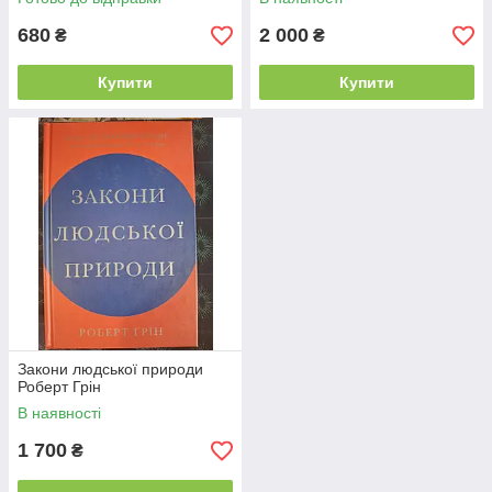
680
2 000
₴
₴
Купити
Купити
Закони людської природи
Роберт Грін
В наявності
1 700
₴