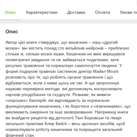
Опис
Характеристики
Доставка
Оплата
Умови п
Опис
Автор цієї книги стверджує, що кишечник – наш «другий
мозок»: він містить понад сто мільйонів нейронів – приблизно
стільки ж, скільки мозок кішки. Кишечник не вміє вирішувати
геометричні завдання та не займається податками, зате
регулює травлення та нормалізує самопочуття людини. У
формі подорожі травною системою доктор Майкл Мозлі
розповість про те, що роблять органи травлення і що
відбувається, коли з ними щось не так. А ще запропонує
науково перевірені методи, які допоможуть контролювати
харчові уподобання та схуднути. Розкаже, як живити
«хороших» бактерій, які відповідають за нормальне
функціонування кишечника, і як боротися з «язичниками», що
викликають ожиріння та інші захворювання. Наприкінці книги
ви знайдете рецепти від дієтології Тані Боровські та лікарі
загальної практики Клер Бейлі – весь арсенал засобів, щоб
нормалізувати роботу кишечника та покращити загальний
фізичний стан.