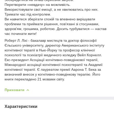
Перетворити «невдачу» на можливість.
Використовувати свої емоції, а не хвилюватись про них.
Тримати час під контролем.
Ви навчитеся зберігати спокій та впевнено вирішувати
проблеми та приймати рішення, пов'язані зі стосунками,
здоров'ям, грошима, роботою. Досить турбуватися — настав
час починати жити!
Роберт Л. Ліхі - бакалавр мистецтв та доктор філософії
Єльського університету, директор Американського інституту
когнітивної терапії в Нью-Йорку та професор клінічної
психології та психіатрії медичного коледжу Вейл Корнелл.
Екс-президент Асоціації когнітивно-поведінкової терапії,
Міжнародної асоціації когнітивної психотерапії та Академії
когнітивної терапії. Є лауреатом премії Аарона Т. Бека за
визначний внесок у когнітивно-поведінкову терапію. Його
книги перекладено 21 мовами світу.
Приховати
Характеристики