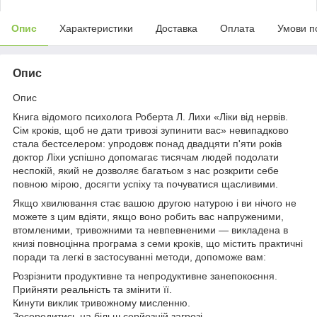
Опис
Характеристики
Доставка
Оплата
Умови п
Опис
Опис
Книга відомого психолога Роберта Л. Лихи «Ліки від нервів.
Сім кроків, щоб не дати тривозі зупинити вас» невипадково
стала бестселером: упродовж понад двадцяти п'яти років
доктор Ліхи успішно допомагає тисячам людей подолати
неспокій, який не дозволяє багатьом з нас розкрити себе
повною мірою, досягти успіху та почуватися щасливими.
Якщо хвилювання стає вашою другою натурою і ви нічого не
можете з цим вдіяти, якщо воно робить вас напруженими,
втомленими, тривожними та невпевненими — викладена в
книзі повноцінна програма з семи кроків, що містить практичні
поради та легкі в застосуванні методи, допоможе вам:
Розрізнити продуктивне та непродуктивне занепокоєння.
Прийняти реальність та змінити її.
Кинути виклик тривожному мисленню.
Зосередитись на більш серйозній загрозі.