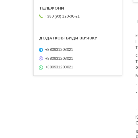
+380 (93) 120-30-21
T
Т
к
П
т
+380931203021
О
+380931203021
т
+380931203021
о
М
-
-
-
-
К
О
К
Р