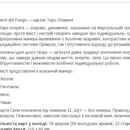
arot del Fuego — картки Таро Пламені
аро полум'я — яскраве, динамічне, засноване на Марсельській тра
олоди, проте вміст і настрій говорять швидше про індивідуальну, 
рогресивна манера малювання з безліччю яскравих, контрастних 
радиційної системи Оракула, так і інтуїтивного підходу до розшиф
сновна ідея цього твору — зв'язати давні традиції поклоніння полу
ому, що завжди давали людям життя, енергію, сили. Це якісно нов
бґрунтованістю і можливістю всебічної індивідуальної роботи.
асті представлені в класичній манері:
 Жезли;
 Пентакли;
 Мечі;
 Чаши;
арта Сили позначена під номером 11, Шут — без номера, Правосуд
ракула. Повноколірні, смислові ілюстрації є на кожній мапі, вклю
ількість карт у колоді:
78 аркушів (56 молодших арканів, 22 стар
озмір карти:
110 x 60 мм.