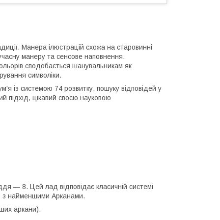
диції. Манера ілюстрацій схожа на старовинні
сучасну манеру та сенсове наповнення.
кольорів сподобається шанувальникам як
рування символіки.
м'я із системою 74 розвитку, пошуку відповідей у
ий підхід, цікавий своєю науковою
дя — 8. Цей лад відповідає класичній системі
чно з найменшими Арканами.
ших аркани).