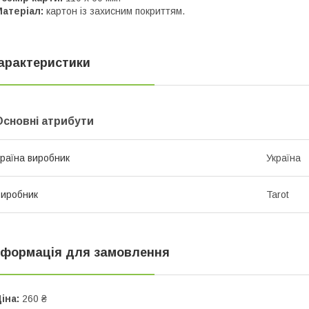
атеріал:
картон із захисним покриттям.
арактеристики
Основні атрибути
раїна виробник
Україна
иробник
Tarot
нформація для замовлення
іна:
260 ₴