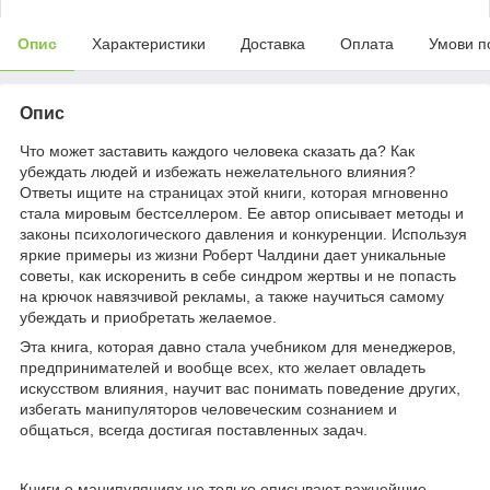
Опис
Характеристики
Доставка
Оплата
Умови п
Опис
Что может заставить каждого человека сказать да? Как
убеждать людей и избежать нежелательного влияния?
Ответы ищите на страницах этой книги, которая мгновенно
стала мировым бестселлером. Ее автор описывает методы и
законы психологического давления и конкуренции. Используя
яркие примеры из жизни Роберт Чалдини дает уникальные
советы, как искоренить в себе синдром жертвы и не попасть
на крючок навязчивой рекламы, а также научиться самому
убеждать и приобретать желаемое.
Эта книга, которая давно стала учебником для менеджеров,
предпринимателей и вообще всех, кто желает овладеть
искусством влияния, научит вас понимать поведение других,
избегать манипуляторов человеческим сознанием и
общаться, всегда достигая поставленных задач.
Книги о манипуляциях не только описывают важнейшие