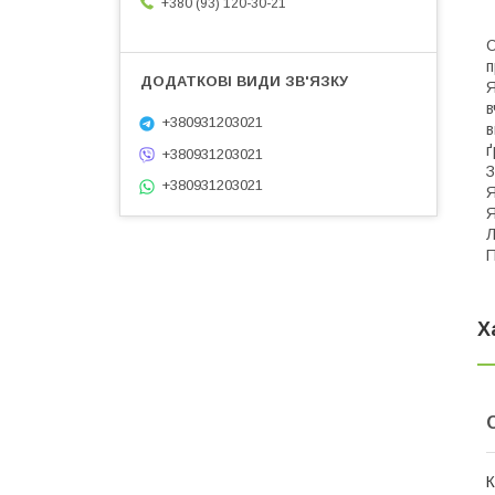
+380 (93) 120-30-21
С
п
Я
в
+380931203021
в
ґ
+380931203021
З
+380931203021
Я
Я
Л
П
Х
К