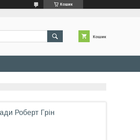
Кошик
Кошик
лади Роберт Грін