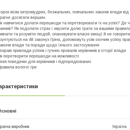
орок вісім хитромудрих, безжальних, повчальних законів влади від Р
рагне досягати вершин.
к навчитися долати перешкоди та перетворювати їх на успіх? Де 
чинків? Як подолати страх і змусити долю грати за вашими правил
ивчати та розуміти людей, опановувати власні емоції й не говорити
рунтуються на 48 законух Гріна, допоможуть усім охочим успіху пра
акони влади та поради щодо їхнього застосування
скраві приклади успіхів і гучних провалів керівників в історії влади
к перетворити перешкоди на можливості
інія поведінки для керівників і підпорядкованих
равила вологої гри
арактеристики
Основні
раїна виробник
Україна