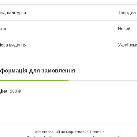
ид палітурки
Твердий
Стан
Новий
ова видання
Українсь
нформація для замовлення
іна:
500 ₴
Сайт створений на маркетплейсі
Prom.ua