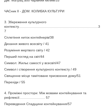
Дім: Матрац або чарівний килим/33
ЧАСник II - ДОМ: КОЛИБКА КУЛЬТУРИ
3. Збереження культурного
контексту....................................................................................3
7
Сплетіння ниток контейнерів/38
Дихання живого всесвіту / 41
Розуміння мертвого світу / 42
Перший погляд на світ/44
Символ: Жильє самості у всесвіті/47
Символ і створення культурного контексту / 49
Священне місце тамітоване присвоєння дому/51
Перехіди / 55
4. Проміжні простори: Між мовами контейнування та
рефлексії........................... 57
Переведення Спадщини контейнування/57