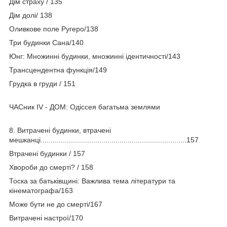
Дім страху / 135
Дім долі/ 138
Оливкове поле Ругеро/138
Три будинки Сана/140
Юнг: Множинні будинки, множинні ідентичності/143
Трансцендентна функція/149
Грудка в груди / 151
ЧАСник IV - ДОМ: Одіссея багатьма землями
8. Витрачені будинки, втрачені
мешканці........................................................................157
Втрачені будинки / 157
Хвороби до смерті? / 158
Тоска за батьківщині: Важлива тема літератури та
кінематографа/163
Може бути не до смерті/167
Витрачені настрої/170