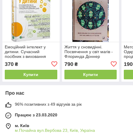
Емоційний інтелект у
Життя у сновидінні.
Мето
дитини. Сучасний
Посвячення у світ магів -
Одк
посібник з виховання
Флоринда Доннер
прод
здорових і емоційно
Бел
370
790
190
₴
₴
розвинених дітей. Джон
Готтман
Купити
Купити
Про нас
96% позитивних з 49 відгуків за рік
Працює з 23.03.2020
м. Київ
м.Почайна вул.Вербова 23, Київ, Україна