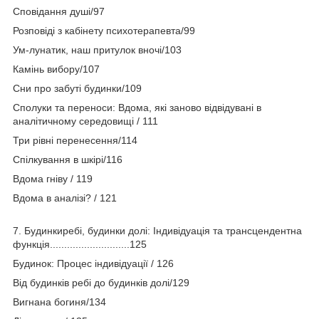
Сповідання душі/97
Розповіді з кабінету психотерапевта/99
Ум-лунатик, наш притулок вночі/103
Камінь вибору/107
Сни про забуті будинки/109
Сполуки та переноси: Вдома, які заново відвідувані в
аналітичному середовищі / 111
Три рівні перенесення/114
Спілкування в шкірі/116
Вдома гніву / 119
Вдома в аналізі? / 121
7. Будинкиребі, будинки долі: Індивідуація та трансцендентна
функція............................125
Будинок: Процес індивідуації / 126
Від будинків ребі до будинків долі/129
Вигнана богиня/134