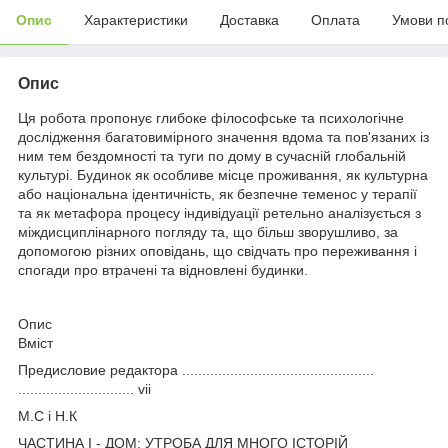
Опис
Характеристики
Доставка
Оплата
Умови п
Опис
Ця робота пропонує глибоке філософське та психологічне
дослідження багатовимірного значення вдома та пов'язаних із
ним тем бездомності та туги по дому в сучасній глобальній
культурі. Будинок як особливе місце проживання, як культурна
або національна ідентичність, як безпечне теменос у терапії
та як метафора процесу індивідуації ретельно аналізується з
міждисциплінарного погляду та, що більш зворушливо, за
допомогою різних оповідань, що свідчать про переживання і
спогади про втрачені та відновлені будинки.
Опис
Вміст
Предисловие редактора ................................................
............................. vii
М.С і Н.К
ЧАСТИНА I - ДОМ: УТРОБА ДЛЯ МНОГО ІСТОРІЙ