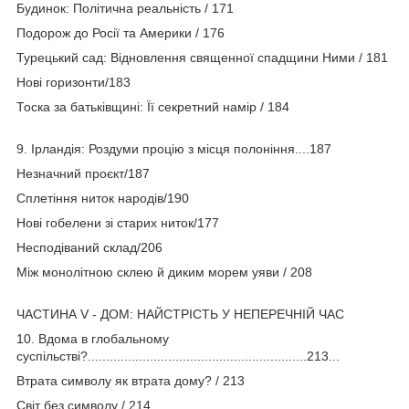
Будинок: Політична реальність / 171
Подорож до Росії та Америки / 176
Турецький сад: Відновлення священної спадщини Ними / 181
Нові горизонти/183
Тоска за батьківщині: Її секретний намір / 184
9. Ірландія: Роздуми процію з місця полоніння....187
Незначний проєкт/187
Сплетіння ниток народів/190
Нові гобелени зі старих ниток/177
Несподіваний склад/206
Між монолітною склею й диким морем уяви / 208
ЧАСТИНА V - ДОМ: НАЙСТРІСТЬ У НЕПЕРЕЧНІЙ ЧАС
10. Вдома в глобальному
суспільстві?............................................................213...
Втрата символу як втрата дому? / 213
Світ без символу / 214