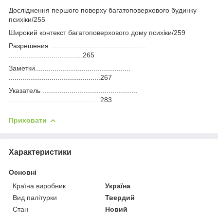
Дослідження першого поверху багатоповерхового будинку
психіки/255
Широкий контекст багатоповерхового дому психіки/259
Разрешения .................................................
......................................265
Заметки.................................................
...............................................267
Указатель .................................................
...............................................283
Приховати
Характеристики
Основні
Країна виробник
Україна
Вид палітурки
Твердий
Стан
Новий