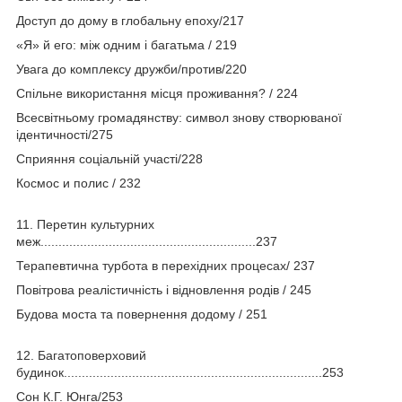
Доступ до дому в глобальну епоху/217
«Я» й его: між одним і багатьма / 219
Увага до комплексу дружби/против/220
Спільне використання місця проживання? / 224
Всесвітньому громадянству: символ знову створюваної
ідентичності/275
Сприяння соціальній участі/228
Космос и полис / 232
11. Перетин культурних
меж............................................................237
Терапевтична турбота в перехідних процесах/ 237
Повітрова реалістичність і відновлення родів / 245
Будова моста та повернення додому / 251
12. Багатоповерховий
будинок........................................................................253
Сон К.Г. Юнга/253