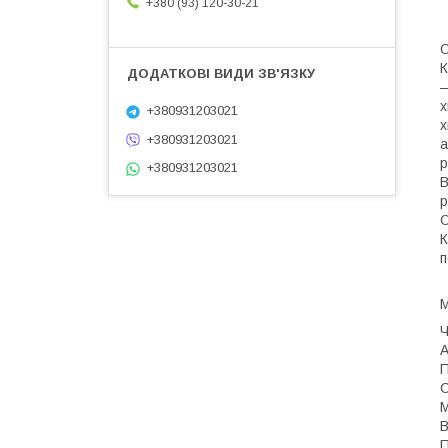
+380 (93) 120-30-21
К
—
х
+380931203021
х
+380931203021
а
р
+380931203021
В
р
О
К
п
Ч
А
П
С
М
В
П