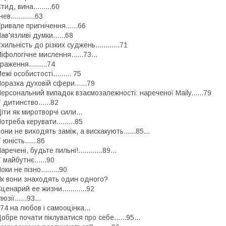
тид, вина.........60
нев............63
ривале пригнічення......66
ав'язливі думки......68
хильність до різких суджень............71
іфологічне мислення......73...
раження.........74
ежі особистості......... 75
оразка духовій сфери......79
ерсональний випадок взаємозалежності: нареченої Maily......79
ї дитинство......82
іти як миротворчі сили...
отреба керувати.........85
они не виходять заміж, а вискакують......85...
ї юність......86
аречені, будьте пильні!............89...
ї майбутнє......90
оки не пізно.........90
к вони знаходять один одного?
ценарий ее жизни............92
люзії......93...
74 на любов і самооцінка...
обре почати піклуватися про себе......95...