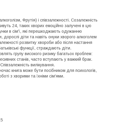
лкоголізм, Фрутія) і співзалежності. Созалежність
живуть 24, таких хворих емоційно залучені в цю
сунки в сім'ї, які перешкоджають одужанню
, дорослі діти та навіть онуки хворого алкоголем
алежності розвитку хвороби або після настання
атьківські функції, страждають діти.
овлять групу високого ризику багатьох проблем:
сивних станів, часто вступають у важкий брак.
 Співзалежність вилікування.
очас книга може бути посібником для психологів,
боті з хворими та їхніми сім'ями.
15