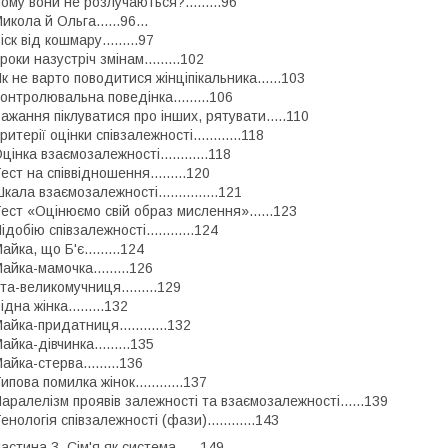
ому вони не розлучаються?.........96
икола й Ольга......96...
іск від кошмару.........97
роки назустріч змінам.........102
к не варто поводитися жінціпікальника......103
онтролювальна поведінка.........106
ажання піклуватися про інших, рятувати.....110
ритерії оцінки співзалежності............118
цінка взаємозалежності............118
ест на співвідношення.........120
кала взаємозалежності...............121
ест «Оцінюємо свій образ мислення»......123
ідобію співзалежності............124
айка, що Б'є.........124
айка-мамочка.........126
та-великомучниця.........129
ідна жінка.........132
айка-придатниця............132
айка-дівчинка.........135
айка-стерва.........136
ипова помилка жінок............137
аралелізм проявів залежності та взаємозалежності......139
енологія співзалежності (фази)............143
астина 3. Сім'я як система......149