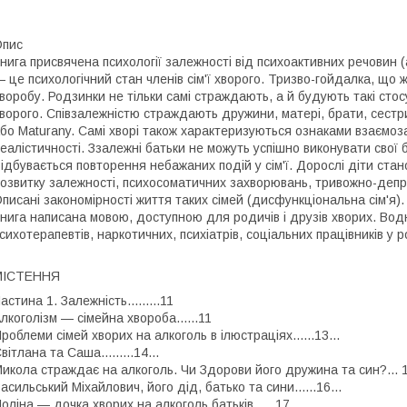
Опис
нига присвячена психології залежності від психоактивних речовин (а
 це психологічний стан членів сім'ї хворого. Тризво-гойдалка, що 
воробу. Родзинки не тільки самі страждають, а й будують такі сто
ворого. Співзалежністю страждають дружини, матері, брати, сестри
бо Maturany. Самі хворі також характеризуються ознаками взаємоз
еалістичності. Ззалежні батьки не можуть успішно виконувати свої б
ідбувається повторення небажаних подій у сім'ї. Дорослі діти стан
озвитку залежності, психосоматичних захворювань, тривожно-депре
писані закономірності життя таких сімей (дисфункціональна сім'я).
нига написана мовою, доступною для родичів і друзів хворих. Водн
сихотерапевтів, наркотичних, психіатрів, соціальних працівників у ро
МІСТЕННЯ
астина 1. Залежність.........11
лкоголізм — сімейна хвороба......11
роблеми сімей хворих на алкоголь в ілюстраціях......13...
вітлана та Саша.........14...
икола страждає на алкоголь. Чи Здорови його дружина та син?... 
асильський Міхайлович, його дід, батько та сини......16...
оліна — дочка хворих на алкоголь батьків......17