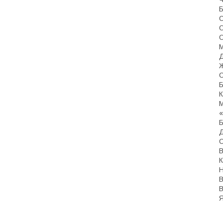
Б
С
О
О
М
Д
Ж
С
Б
К
М
«
Б
Д
С
В
К
Н
В
В
Я