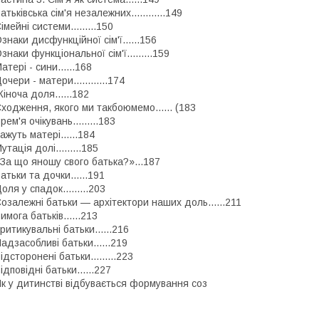
атьківська сім'я незалежних............149
імейні системи.........150
знаки дисфункційної сім'ї......156
знаки функціональної сім'ї.........159
атері - сини......168
очери - матери............174
іноча доля......182
ходження, якого ми такбоюмемо...... (183
рем'я очікувань.........183
ажуть матері......184
утація долі.........185
За що яношу свого батька?»...187
атьки та дочки......191
оля у спадок.........203
озалежні батьки — архітектори наших доль......211
имога батьків......213
ритикувальні батьки......216
адзасобливі батьки......219
ідсторонені батьки.........223
ідповідні батьки......227
к у дитинстві відбувається формування соз