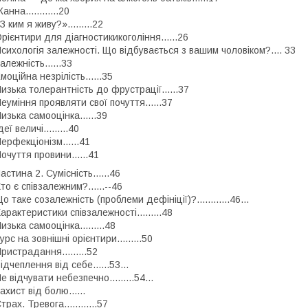
анна............20
З ким я живу?».........22
рієнтири для діагностикикогоління......26
сихологія залежності. Що відбувається з вашим чоловіком?.... 33
алежність......33
моційна незрілість......35
изька толерантність до фрустрації......37
еуміння проявляти свої почуття......37
изька самооцінка......39
деї величі.........40
ерфекціонізм......41
очуття провини......41
астина 2. Сумісність......46
то є співзалежним?......--46
о таке созалежність (проблеми дефініції)?............46...
арактеристики співзалежності.........48
изька самооцінка.........48
урс на зовнішні орієнтири.........50
ристрадання.........52
ідчеплення від себе......53...
е відчувати небезпечно.........54...
ахист від болю......
трах. Тревога............57