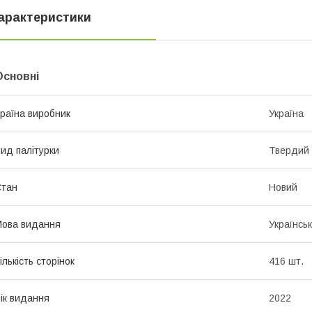
арактеристики
Основні
раїна виробник
Україна
ид палітурки
Твердий
Стан
Новий
ова видання
Українсь
ількість сторінок
416 шт.
ік видання
2022