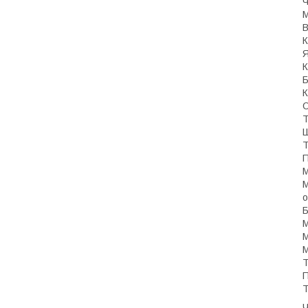
Ч
М
В
К
Я
К
Б
К
О
Т
Ш
Т
П
М
М
о
Б
М
М
М
Т
П
Т
Ч