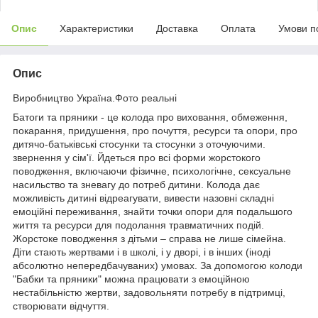
Опис
Характеристики
Доставка
Оплата
Умови п
Опис
Виробництво Україна.Фото реальні
Батоги та пряники - це колода про виховання, обмеження,
покарання, придушення, про почуття, ресурси та опори, про
дитячо-батьківські стосунки та стосунки з оточуючими.
звернення у сім'ї. Йдеться про всі форми жорстокого
поводження, включаючи фізичне, психологічне, сексуальне
насильство та зневагу до потреб дитини. Колода дає
можливість дитині відреагувати, вивести назовні складні
емоційні переживання, знайти точки опори для подальшого
життя та ресурси для подолання травматичних подій.
Жорстоке поводження з дітьми – справа не лише сімейна.
Діти стають жертвами і в школі, і у дворі, і в інших (іноді
абсолютно непередбачуваних) умовах. За допомогою колоди
"Бабки та пряники" можна працювати з емоційною
нестабільністю жертви, задовольняти потребу в підтримці,
створювати відчуття.