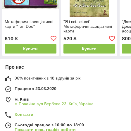
Метафоричні асоціативні
"Я і всі-всі-всі".
"Дже
карти "Tan Doo"
Метафоричні асоціативні
Дем
карти
асоц
610
520
800
₴
₴
Купити
Купити
Про нас
96% позитивних з 48 відгуків за рік
Працює з 23.03.2020
м. Київ
м.Почайна вул.Вербова 23, Київ, Україна
Контакти
Сьогодні працює з 10:00 до 18:00
Показати весь графік роботи