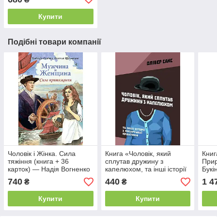
Купити
Подібні товари компанії
Чоловік і Жінка. Сила
Книга «Чоловік, який
Книг
тяжіння (книга + 36
сплутав дружину з
Прир
карток) — Надія Вогненко
капелюхом, та інші історії
Букі
Євгенія Цанникова
з лікарської практики»
740
440
1 4
₴
₴
Олівер Сакс
Купити
Купити