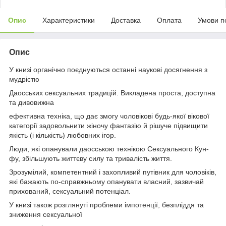
Опис
Характеристики
Доставка
Оплата
Умови п
Опис
У книзі органічно поєднуються останні наукові досягнення з
мудрістю
Даосських сексуальних традицій. Викладена проста, доступна
та дивовижна
ефективна техніка, що дає змогу чоловікові будь-якої вікової
категорії задовольнити жіночу фантазію й рішуче підвищити
якість (і кількість) любовних ігор.
Люди, які опанували даосською технікою Сексуального Кун-
фу, збільшують життєву силу та тривалість життя.
Зрозумілий, компетентний і захопливий путівник для чоловіків,
які бажають по-справжньому опанувати власний, зазвичай
прихований, сексуальний потенціал.
У книзі також розглянуті проблеми імпотенції, безпліддя та
зниження сексуальної