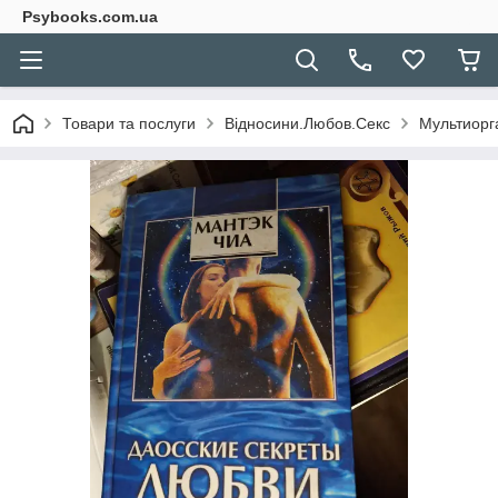
Psybooks.com.ua
Товари та послуги
Відносини.Любов.Секс
Мультиорга