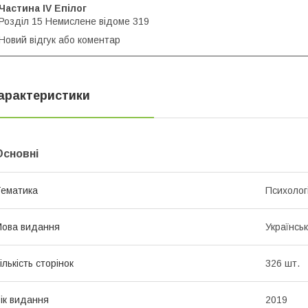
Частина ІV Епілог
Розділ 15 Немислене відоме 319
Новий відгук або коментар
арактеристики
Основні
ематика
Психолог
ова видання
Українсь
ількість сторінок
326 шт.
ік видання
2019