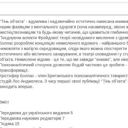
“Тінь об’єкта” - вдумлива і надзвичайно естетично написана книжк
іншим фахівцям з ментального здоров’я (хоча насамперед, звісно ж
мистецтвознавцям та будь-якому читачеві, що цікавиться глибинн
Поєднуючи аспекти Фройдової теорії несвідомого мислення з ідеям
Боллас розробляє концепцію немисленого відомого - найранішого б
немовляти з матір’ю-середовищем, сліди якого можна спостерегти 
естетичного або містичного зачарування, в театрі сновидіння і у с
об’єкта. Немислене відоме - це те, що ми завжди “знаємо”, але ні
Психоаналітичний стосунок дозволяє бодай частково це зробити -
трансформації.
Крістофер Боллас - член Британського психоаналітичного товариств
студій Лос-Анджелеса. З часу першої своєї публікації “Тінь об’єкта
виходить вперше.
Зміст
Передмова до українського видання 5
Передмова наукових редакторів 7
Подяка 15