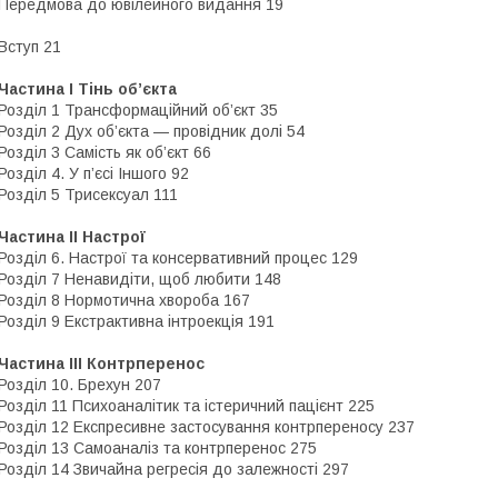
Передмова до ювілейного видання 19
Вступ 21
Частина І Тінь об’єкта
Розділ 1 Трансформаційний об’єкт 35
Розділ 2 Дух об’єкта — провідник долі 54
Розділ 3 Самість як об’єкт 66
Розділ 4. У п’єсі Іншого 92
Розділ 5 Трисексуал 111
Частина ІІ Настрої
Розділ 6. Настрої та консервативний процес 129
Розділ 7 Ненавидіти, щоб любити 148
Розділ 8 Нормотична хвороба 167
Розділ 9 Екстрактивна інтроекція 191
Частина ІІІ Контрперенос
Розділ 10. Брехун 207
Розділ 11 Психоаналітик та істеричний пацієнт 225
Розділ 12 Експресивне застосування контрпереносу 237
Розділ 13 Самоаналіз та контрперенос 275
Розділ 14 Звичайна регресія до залежності 297