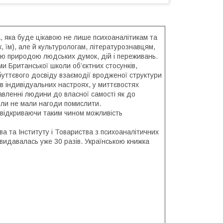
а, яка буде цікавою не лише психоаналітикам та
, їм), але й культурологам, літературознавцям,
ою природою людських думок, дій і переживань.
и Британської школи об’єктних стосунків,
уттєвого досвіду взаємодії вродженої структури
в індивідуальних настроях, у миттєвостях
тавленні людини до власної самості як до
коли не мали нагоди помислити.
 відкриваючи таким чином можливість
а та Інституту і Товариства з психоаналітичних
” видавалась уже 30 разів. Українською книжка