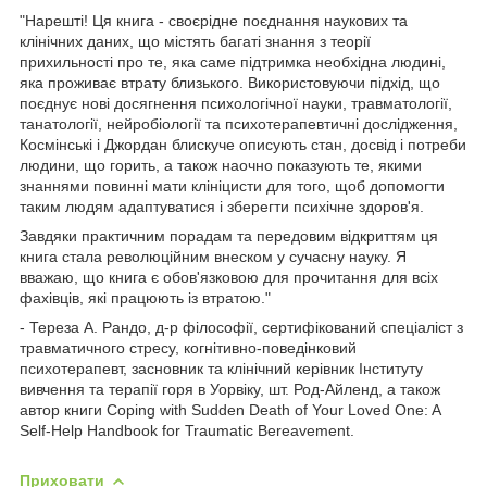
"Нарешті! Ця книга - своєрідне поєднання наукових та
клінічних даних, що містять багаті знання з теорії
прихильності про те, яка саме підтримка необхідна людині,
яка проживає втрату близького. Використовуючи підхід, що
поєднує нові досягнення психологічної науки, травматології,
танатології, нейробіології та психотерапевтичні дослідження,
Космінські і Джордан блискуче описують стан, досвід і потреби
людини, що горить, а також наочно показують те, якими
знаннями повинні мати клініцисти для того, щоб допомогти
таким людям адаптуватися і зберегти психічне здоров'я.
Завдяки практичним порадам та передовим відкриттям ця
книга стала революційним внеском у сучасну науку. Я
вважаю, що книга є обов'язковою для прочитання для всіх
фахівців, які працюють із втратою."
- Тереза ​​А. Рандо, д-р філософії, сертифікований спеціаліст з
травматичного стресу, когнітивно-поведінковий
психотерапевт, засновник та клінічний керівник Інституту
вивчення та терапії горя в Уорвіку, шт. Род-Айленд, а також
автор книги Coping with Sudden Death of Your Loved One: A
Self-Help Handbook for Traumatic Bereavement.
Приховати