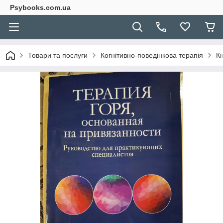
Psybooks.com.ua
Товари та послуги
Когнітивно-поведінкова терапія
Кн