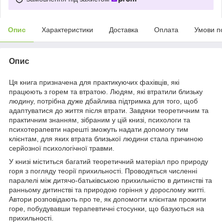
Опис
Характеристики
Доставка
Оплата
Умови п
Опис
Ця книга призначена для практикуючих фахівців, які
працюють з горем та втратою. Людям, які втратили близьку
людину, потрібна дуже дбайлива підтримка для того, щоб
адаптуватися до життя після втрати. Завдяки теоретичним та
практичним знанням, зібраним у цій книзі, психологи та
психотерапевти нарешті зможуть надати допомогу тим
клієнтам, для яких втрата близької людини стала причиною
серйозної психологічної травми.
У книзі міститься багатий теоретичний матеріал про природу
горя з погляду теорії прихильності. Проводяться численні
паралелі між дитячо-батьківською прихильністю в дитинстві та
ранньому дитинстві та природою горіння у дорослому житті.
Автори розповідають про те, як допомогти клієнтам прожити
горе, побудувавши терапевтичні стосунки, що базуються на
прихильності.