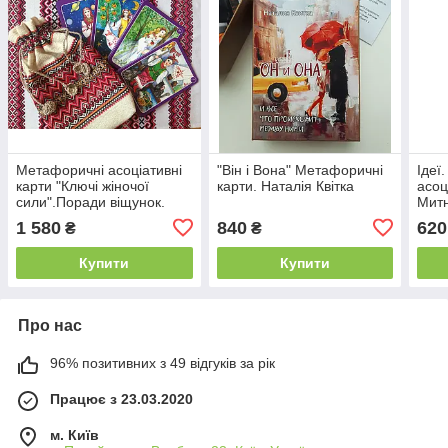
Метафоричні асоціативні
"Він і Вона" Метафоричні
Ідеї
карти "Ключі жіночої
карти. Наталія Квітка
асоц
сили".Поради віщунок.
Мит
Наталія Клименко
1 580
840
620
₴
₴
Купити
Купити
Про нас
96% позитивних з 49 відгуків за рік
Працює з 23.03.2020
м. Київ