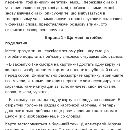
пережити, тоді виникли негативні емоції, переживаючи їх в
уяві, виявляючи додаткові деталі, пов'язані з ними емоції,
знову відчуваючи їх, описуючи те, що відбувається в
теперішньому часі, вимовляючи вголос і слухаючи спливаючі
у фантазії слова, представляючи розмову з тими, хто
викликав незавершені почуття.
Вправа 1 «Що мені потрібно
подолати».
Мета: зрозуміти на неусвідомленому рівні, яку емоцію
потрібно подолати. пов'язану з якоюсь ситуацією або станом.
- В закрытую (не смотря на картинки) достать одну карту из
колоды с изображением картин и положить рубашкой вниз
перед собой. Внимательно рассмотрите картинку и запишите
все мысли, которые приходят первые: с чем ассоциируется
картинка, какие ситуации вы вспоминаете, свои действия,
слова, мысли, чувства;
- В закрытую достаньте одну карту из колоды со словами. В
открытую положите рядом с карточкой картины. И теперь
дополнительно добавьте еще размышления к карточкам в
целом (и с изображением, и со словом).
Карти застосовуються в будь-якій техніці, арт-терапії. Можна
використовувати в ізо-терапії, казка-терапії, мандала-терапії,