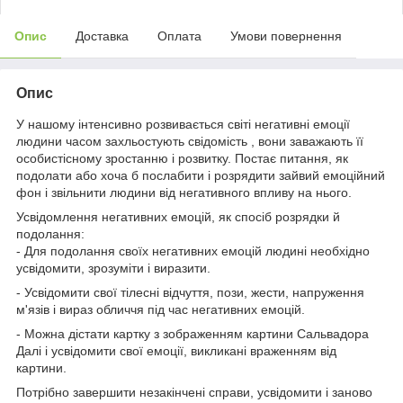
Опис
Доставка
Оплата
Умови повернення
Опис
У нашому інтенсивно розвивається світі негативні емоції
людини часом захльостують свідомість , вони заважають її
особистісному зростанню і розвитку. Постає питання, як
подолати або хоча б послабити і розрядити зайвий емоційний
фон і звільнити людини від негативного впливу на нього.
Усвідомлення негативних емоцій, як спосіб розрядки й
подолання:
- Для подолання своїх негативних емоцій людині необхідно
усвідомити, зрозуміти і виразити.
- Усвідомити свої тілесні відчуття, пози, жести, напруження
м'язів і вираз обличчя під час негативних емоцій.
- Можна дістати картку з зображенням картини Сальвадора
Далі і усвідомити свої емоції, викликані враженням від
картини.
Потрібно завершити незакінчені справи, усвідомити і заново