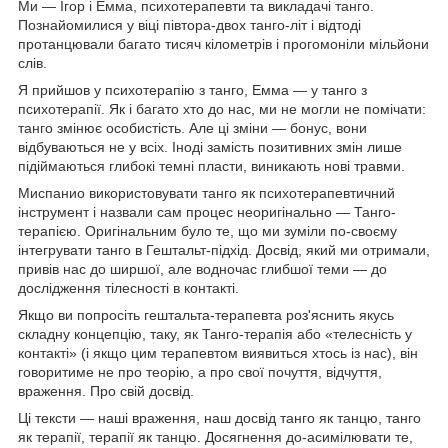
Ми — Ігор і Емма, психотерапевти та викладачі танго.
Познайомилися у віці півтора-двох танго-літ і відтоді
протанцювали багато тисяч кілометрів і прогомоніли мільйони
слів.
Я прийшов у психотерапію з танго, Емма — у танго з
психотерапії. Як і багато хто до нас, ми не могли не помічати:
танго змінює особистість. Але ці зміни — бонус, вони
відбуваються не у всіх. Іноді замість позитивних змін лише
підіймаються глибокі темні пласти, виникають нові травми.
Миспанио використовувати танго як психотерапевтичний
інструмент і назвали сам процес неоригінально — Танго-
терапією. Оригінальним було те, що ми зуміли по-своєму
інтегрувати танго в Гештальт-підхід. Досвід, який ми отримали,
привів нас до ширшої, але водночас глибшої теми — до
дослідження тілесності в контакті.
Якщо ви попросіть гештальта-терапевта роз'яснить якусь
складну концепцію, таку, як Танго-терапія або «телесність у
контакті» (і якщо цим терапевтом виявиться хтось із нас), він
говоритиме не про теорію, а про свої почуття, відчуття,
враження. Про свій досвід.
Ці тексти — наші враження, наш досвід танго як танцю, танго
як терапії, терапії як танцю. Досягнення до-асимілювати те,