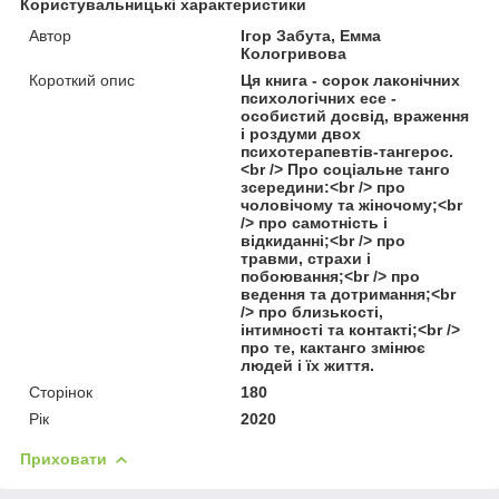
Користувальницькі характеристики
Автор
Ігор Забута, Емма
Кологривова
Короткий опис
Ця книга - сорок лаконічних
психологічних есе -
особистий досвід, враження
і роздуми двох
психотерапевтів-тангерос.
<br /> Про соціальне танго
зсередини:<br /> про
чоловічому та жіночому;<br
/> про самотність і
відкиданні;<br /> про
травми, страхи і
побоювання;<br /> про
ведення та дотримання;<br
/> про близькості,
інтимності та контакті;<br />
про те, кактанго змінює
людей і їх життя.
Сторінок
180
Рік
2020
Приховати