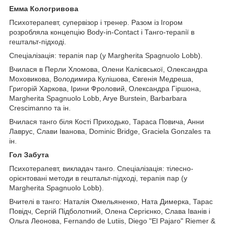
Емма Кологривова
Психотерапевт, супервізор і тренер. Разом із Ігором
розробляла концепцію Body-in-Contact і Танго-терапії в
гештальт-підході.
Спеціалізація: терапія пар (у Margherita Spagnuolo Lobb).
Вчилася в Перли Хломова, Олени Калієвської, Олександра
Моховикова, Володимира Кулішова, Євгенія Медреша,
Григорій Харкова, Ірини Фроловий, Олександра Гіршона,
Margherita Spagnuolo Lobb, Arye Burstein, Barbarbara
Crescimanno та ін.
Вчилася танго біля Кості Приходько, Тараса Повича, Анни
Лаврус, Слави Іванова, Dominic Bridge, Graciela Gonzales та
ін.
Гол Забута
Психотерапевт, викладач танго. Спеціалізація: тілесно-
орієнтовані методи в гештальт-підході, терапія пар (у
Margherita Spagnuolo Lobb).
Вчителі в танго: Наталія Омельяненко, Ната Димерка, Тарас
Повідч, Сергій Підболотний, Олена Сергієнко, Слава Іванів і
Ольга Леонова, Fernando de Lutiis, Diego "El Pajaro" Riemer &