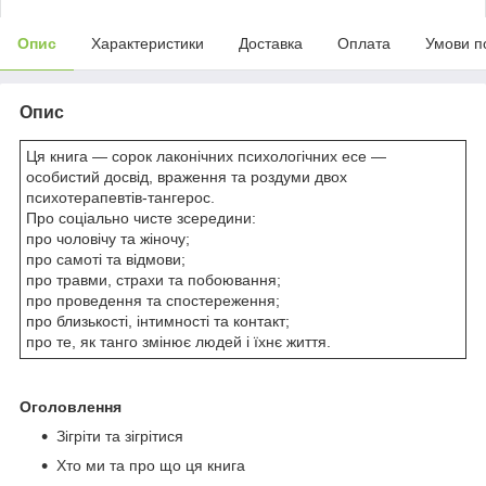
Опис
Характеристики
Доставка
Оплата
Умови п
Опис
Ця книга — сорок лаконічних психологічних есе —
особистий досвід, враження та роздуми двох
психотерапевтів-тангерос.
Про соціально чисте зсередини:
про чоловічу та жіночу;
про самоті та відмови;
про травми, страхи та побоювання;
про проведення та спостереження;
про близькості, інтимності та контакт;
про те, як танго змінює людей і їхнє життя.
Оголовлення
Зігріти та зігрітися
Хто ми та про що ця книга