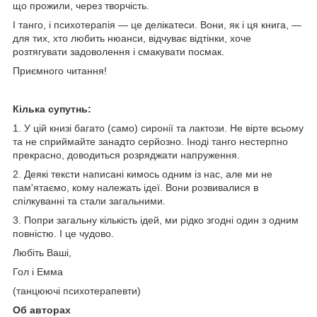
що прожили, через творчість.
І танго, і психотерапія — це делікатеси. Вони, як і ця книга, —
для тих, хто любить нюанси, відчуває відтінки, хоче
розтягувати задоволення і смакувати посмак.
Приємного читання!
Кілька супутнь:
1. У цій книзі багато (само) сиронії та лактози. Не вірте всьому
та не сприймайте занадто серйозно. Іноді танго нестерпно
прекрасно, доводиться розряджати напруження.
2. Деякі тексти написані кимось одним із нас, але ми не
пам'ятаємо, кому належать ідеї. Вони розвивалися в
спілкуванні та стали загальними.
3. Попри загальну кількість ідей, ми рідко згодні один з одним
повністю. І це чудово.
Любіть Ваші,
Гол і Емма
(танцюючі психотерапевти)
Об авторах