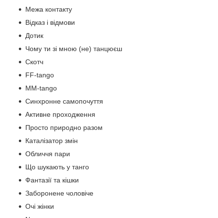
Межа контакту
Відказ і відмови
Дотик
Чому ти зі мною (не) танцюєш
Скотч
FF-tango
ММ-tango
Синхронне самопочуття
Активне проходження
Просто природно разом
Каталізатор змін
Обличчя пари
Що шукають у танго
Фантазії та кішки
Заборонене чоловіче
Очі жінки