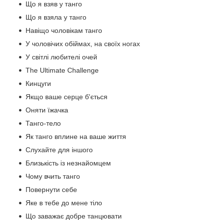
Що я взяв у танго
Що я взяла у танго
Навіщо чоловікам танго
У чоловічих обіймах, на своїх ногах
У світлі любителі очей
The Ultimate Challenge
Кинцуги
Якщо ваше серце б'ється
Оняти їжачка
Танго-тело
Як танго вплине на ваше життя
Слухайте для іншого
Близькість із незнайомцем
Чому вчить танго
Повернути себе
Яке в тебе до мене тіло
Що заважає добре танцювати