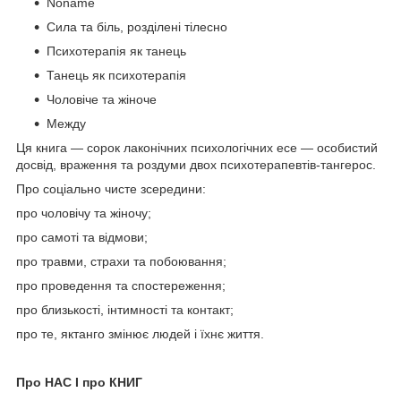
Noname
Сила та біль, розділені тілесно
Психотерапія як танець
Танець як психотерапія
Чоловіче та жіноче
Между
Ця книга — сорок лаконічних психологічних есе — особистий
досвід, враження та роздуми двох психотерапевтів-тангерос.
Про соціально чисте зсередини:
про чоловічу та жіночу;
про самоті та відмови;
про травми, страхи та побоювання;
про проведення та спостереження;
про близькості, інтимності та контакт;
про те, яктанго змінює людей і їхнє життя.
Про НАС І про КНИГ