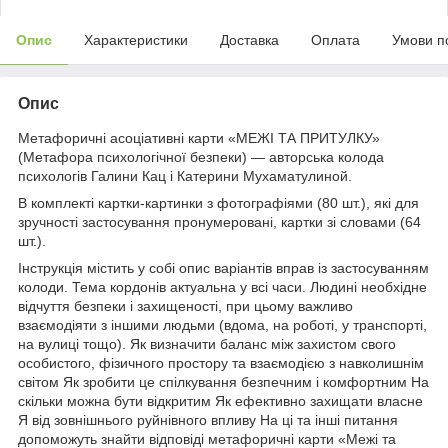
Опис
Характеристики
Доставка
Оплата
Умови п
Опис
Метафоричні асоціативні карти «МЕЖІ ТА ПРИТУЛКУ»
(Метафора психологічної безпеки) — авторська колода
психологів Галини Кац і Катерини Мухаматулиной.
В комплекті картки-картинки з фотографіями (80 шт.), які для
зручності застосування пронумеровані, картки зі словами (64
шт.).
Інструкція містить у собі опис варіантів вправ із застосуванням
колоди. Тема кордонів актуальна у всі часи. Людині необхідне
відчуття безпеки і захищеності, при цьому важливо
взаємодіяти з іншими людьми (вдома, на роботі, у транспорті,
на вулиці тощо). Як визначити баланс між захистом свого
особистого, фізичного простору та взаємодією з навколишнім
світом Як зробити це спілкування безпечним і комфортним На
скільки можна бути відкритим Як ефективно захищати власне
Я від зовнішнього руйнівного впливу На ці та інші питання
допоможуть знайти відповіді метафоричні карти «Межі та