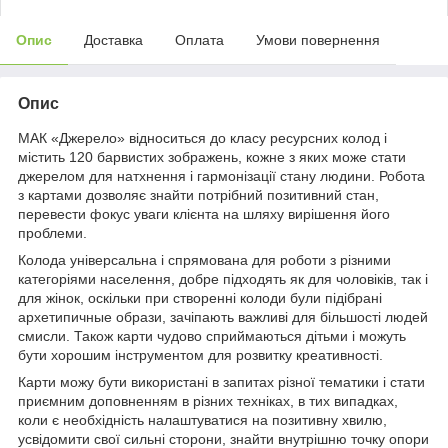
Опис
Доставка
Оплата
Умови повернення
Опис
МАК «Джерело» відноситься до класу ресурсних колод і
містить 120 барвистих зображень, кожне з яких може стати
джерелом для натхнення і гармонізації стану людини. Робота
з картами дозволяє знайти потрібний позитивний стан,
перевести фокус уваги клієнта на шляху вирішення його
проблеми.
Колода універсальна і спрямована для роботи з різними
категоріями населення, добре підходять як для чоловіків, так і
для жінок, оскільки при створенні колоди були підібрані
архетипичные образи, зачіпають важливі для більшості людей
смисли. Також карти чудово сприймаються дітьми і можуть
бути хорошим інструментом для розвитку креативності.
Карти можу бути використані в запитах різної тематики і стати
приємним доповненням в різних техніках, в тих випадках,
коли є необхідність налаштуватися на позитивну хвилю,
усвідомити свої сильні сторони, знайти внутрішню точку опори