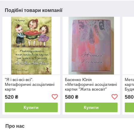
Подібні товари компанії
"Я і всі-всі-всі".
Басенко Юлія
Мета
Метафоричні асоціативні
«Метафоричні асоціативні
карт
карти
картки "Жита всесвіт"
Будя
520
580
580
₴
₴
Купити
Купити
Про нас