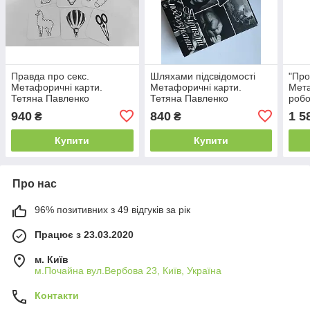
Правда про секс.
Шляхами підсвідомості
"Про
Метафоричні карти.
Метафоричні карти.
Мета
Тетяна Павленко
Тетяна Павленко
робо
відн
940
840
1 5
₴
₴
Пав
Купити
Купити
Про нас
96% позитивних з 49 відгуків за рік
Працює з 23.03.2020
м. Київ
м.Почайна вул.Вербова 23, Київ, Україна
Контакти