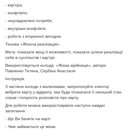
- кар'єра;
- конфлікти;
- неусвідомлені потреби;
- внутрішні конфлікти.
- робота з вторинної вигодою.
Техніка «Жіноча реалізація»
Мета: показати жінці її можливості, показати шляхи реалізації
себе в суспільстві і кар'єрі.
Використовується колода: «Жінка мрійниця», автори
Павленко Тетяна, Сербіна Анастасія
Інструкція:
З частини колоди з малюнками, запропонуйте клієнтці
вибрати карту у відкриту, яка буде позначати її нинішній стан
справ і попросіть розповісти про карту.
Для роботи можна використовувати наступні навідні
запитання:
- Що Ви бачите на карті
- Чим займається ця жінка