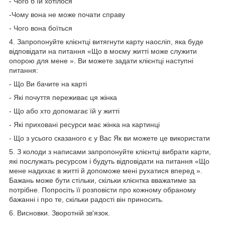
- Чого б їй хотілося
-Чому вона не може почати справу
- Чого вона боїться
4. Запропонуйте клієнтці витягнути карту наосліп, яка буде
відповідати на питання «Що в моєму житті може служити
опорою для мене ». Ви можете задати клієнтці наступні
питання:
- Що Ви бачите на карті
- Які почуття переживає ця жінка
- Що або хто допомагає їй у житті
- Які приховані ресурси має жінка на картинці
- Що з усього сказаного є у Вас Як ви можете це використати
5. З колоди з написами запропонуйте клієнтці вибрати карти,
які послужать ресурсом і будуть відповідати на питання «Що
мене надихає в житті й допоможе мені рухатися вперед ».
Бажань може бути стільки, скільки клієнтка вважатиме за
потрібне. Попросіть її розповісти про кожному обраному
бажанні і про те, скільки радості він приносить.
6. Висновки. Зворотній зв'язок.