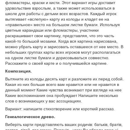
фломастеры, краски и кисти. Этот вариант игры доставит
удовольствие взрослым, а также может использоваться в
школе для работы с детьми всех возрастов. Каждый игрок
вытягивает «вслепую» карту из колоды и кладет ее на
«правильное» место на большом листке бумаги. Используя
цветные карандаши или фломастеры, участники
раскрашивают свои картинку, представляя, что это часть
какой-то большой мозаики. Когда вся картина нарисована,
можно убрать карту и зарисовать оставшееся от нее место. В
небольших группах карты всех игроков могут располагаться
на одном листке бумаги и дорисовываться совместно.
Расскажите о своей карте и о получившейся картине.
Композиция.
Вытяните из колоды десять карт и разложите их перед собой.
Какая из них больше всего вам нравится или не нравится в
данный момент Какие чувства возникают при взгляде на нее
Какие воспоминания она пробуждает Напишите несколько
слов о возникающих у вас ассоциациях.
Вариант: напишите стихотворение или короткий рассказ.
Генеалогическое древо.
Виберіть карти представляють ваших родичів: батьків, братів,
сестер, дітей, вас самих. Поясніть, чому Ви обрали саме ці