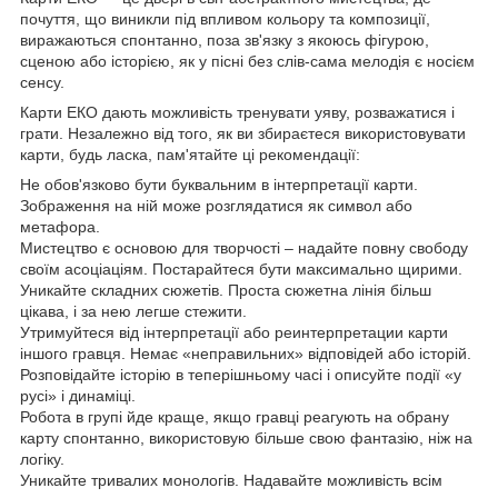
почуття, що виникли під впливом кольору та композиції,
виражаються спонтанно, поза зв'язку з якоюсь фігурою,
сценою або історією, як у пісні без слів-сама мелодія є носієм
сенсу.
Карти ЕКО дають можливість тренувати уяву, розважатися і
грати. Незалежно від того, як ви збираєтеся використовувати
карти, будь ласка, пам'ятайте ці рекомендації:
Не обов'язково бути буквальним в інтерпретації карти.
Зображення на ній може розглядатися як символ або
метафора.
Мистецтво є основою для творчості – надайте повну свободу
своїм асоціаціям. Постарайтеся бути максимально щирими.
Уникайте складних сюжетів. Проста сюжетна лінія більш
цікава, і за нею легше стежити.
Утримуйтеся від інтерпретації або реинтерпретации карти
іншого гравця. Немає «неправильних» відповідей або історій.
Розповідайте історію в теперішньому часі і описуйте події «у
русі» і динаміці.
Робота в групі йде краще, якщо гравці реагують на обрану
карту спонтанно, використовую більше свою фантазію, ніж на
логіку.
Уникайте тривалих монологів. Надавайте можливість всім