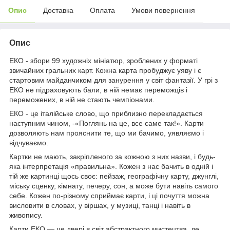
Опис
Доставка
Оплата
Умови повернення
Опис
ЕКО - збори 99 художніх мініатюр, зроблених у форматі
звичайних гральних карт. Кожна карта пробуджує уяву і є
стартовим майданчиком для занурення у світ фантазії. У грі з
ЕКО не підраховують бали, в ній немає переможців і
переможених, в ній не стають чемпіонами.
ЕКО - це італійське слово, що приблизно перекладається
наступним чином, -«Поглянь на це, все саме так!». Карти
дозволяють нам прояснити те, що ми бачимо, уявляємо і
відчуваємо.
Картки не мають, закріпленого за кожною з них назви, і будь-
яка інтерпретація «правильна». Кожен з нас бачить в одній і
тій же картинці щось своє: пейзаж, географічну карту, джунглі,
міську сценку, кімнату, печеру, сон, а може бути навіть самого
себе. Кожен по-різному сприймає карти, і ці почуття можна
висловити в словах, у віршах, у музиці, танці і навіть в
живопису.
Карти ЕКО — це двері в світ абстрактного мистецтва, де