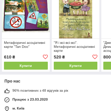
Метафоричні асоціативні
"Я і всі-всі-всі".
"Дже
карти "Tan Doo"
Метафоричні асоціативні
Дем
карти
асоц
610
520
800
₴
₴
Купити
Купити
Про нас
96% позитивних з 48 відгуків за рік
Працює з 23.03.2020
м. Київ