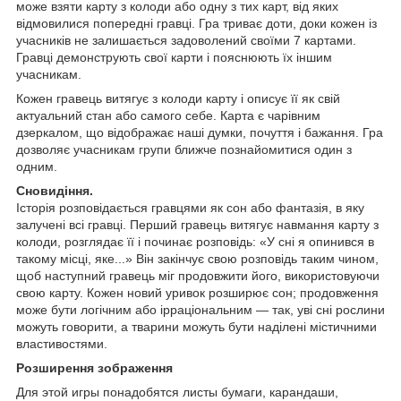
може взяти карту з колоди або одну з тих карт, від яких
відмовилися попередні гравці. Гра триває доти, доки кожен із
учасників не залишається задоволений своїми 7 картами.
Гравці демонструють свої карти і пояснюють їх іншим
учасникам.
Кожен гравець витягує з колоди карту і описує її як свій
актуальний стан або самого себе. Карта є чарівним
дзеркалом, що відображає наші думки, почуття і бажання. Гра
дозволяє учасникам групи ближче познайомитися один з
одним.
Сновидіння.
Історія розповідається гравцями як сон або фантазія, в яку
залучені всі гравці. Перший гравець витягує навмання карту з
колоди, розглядає її і починає розповідь: «У сні я опинився в
такому місці, яке...» Він закінчує свою розповідь таким чином,
щоб наступний гравець міг продовжити його, використовуючи
свою карту. Кожен новий уривок розширює сон; продовження
може бути логічним або ірраціональним — так, уві сні рослини
можуть говорити, а тварини можуть бути наділені містичними
властивостями.
Розширення зображення
Для этой игры понадобятся листы бумаги, карандаши,