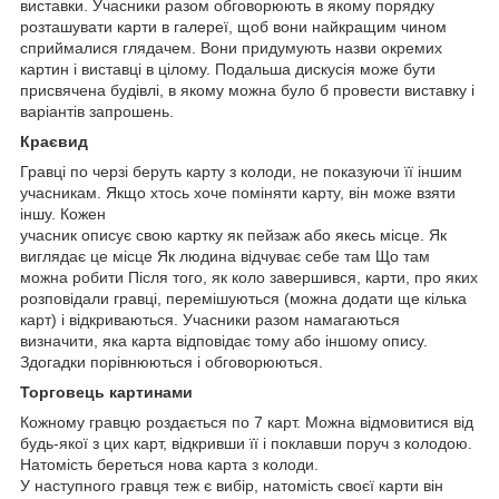
виставки. Учасники разом обговорюють в якому порядку
розташувати карти в галереї, щоб вони найкращим чином
сприймалися глядачем. Вони придумують назви окремих
картин і виставці в цілому. Подальша дискусія може бути
присвячена будівлі, в якому можна було б провести виставку і
варіантів запрошень.
Краєвид
Гравці по черзі беруть карту з колоди, не показуючи її іншим
учасникам. Якщо хтось хоче поміняти карту, він може взяти
іншу. Кожен
учасник описує свою картку як пейзаж або якесь місце. Як
виглядає це місце Як людина відчуває себе там Що там
можна робити Після того, як коло завершився, карти, про яких
розповідали гравці, перемішуються (можна додати ще кілька
карт) і відкриваються. Учасники разом намагаються
визначити, яка карта відповідає тому або іншому опису.
Здогадки порівнюються і обговорюються.
Торговець картинами
Кожному гравцю роздається по 7 карт. Можна відмовитися від
будь-якої з цих карт, відкривши її і поклавши поруч з колодою.
Натомість береться нова карта з колоди.
У наступного гравця теж є вибір, натомість своєї карти він