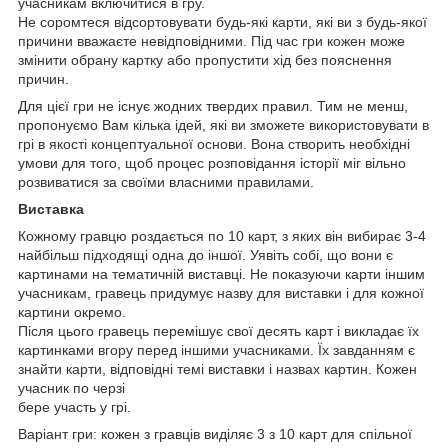
учасникам включитися в гру.
Не соромтеся відсортовувати будь-які карти, які ви з будь-якої
причини вважаєте невідповідними. Під час гри кожен може
змінити обрану картку або пропустити хід без пояснення
причин.
Для цієї гри не існує жодних твердих правил. Тим не менш,
пропонуємо Вам кілька ідей, які ви зможете використовувати в
грі в якості концептуальної основи. Вона створить необхідні
умови для того, щоб процес розповідання історії міг вільно
розвиватися за своїми власними правилами.
Виставка
Кожному гравцю роздається по 10 карт, з яких він вибирає 3-4
найбільш підходящі одна до іншої. Уявіть собі, що вони є
картинами на тематичній виставці. Не показуючи карти іншим
учасникам, гравець придумує назву для виставки і для кожної
картини окремо.
Після цього гравець перемішує свої десять карт і викладає їх
картинками вгору перед іншими учасниками. Їх завданням є
знайти карти, відповідні темі виставки і назвах картин. Кожен
учасник по черзі
бере участь у грі.
Варіант гри: кожен з гравців виділяє 3 з 10 карт для спільної