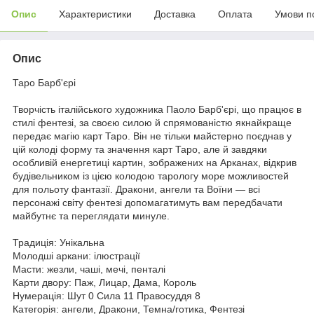
Опис
Характеристики
Доставка
Оплата
Умови п
Опис
Таро Барб'єрі
Творчість італійського художника Паоло Барб'єрі, що працює в
стилі фентезі, за своєю силою й спрямованістю якнайкраще
передає магію карт Таро. Він не тільки майстерно поєднав у
цій колоді форму та значення карт Таро, але й завдяки
особливій енергетиці картин, зображених на Арканах, відкрив
будівельником із цією колодою тарологу море можливостей
для польоту фантазії. Дракони, ангели та Воїни — всі
персонажі світу фентезі допомагатимуть вам передбачати
майбутнє та переглядати минуле.
Традиція: Унікальна
Молодші аркани: ілюстрації
Масти: жезли, чаші, мечі, пенталі
Карти двору: Паж, Лицар, Дама, Король
Нумерація: Шут 0 Сила 11 Правосуддя 8
Категорія: ангели, Дракони, Темна/готика, Фентезі