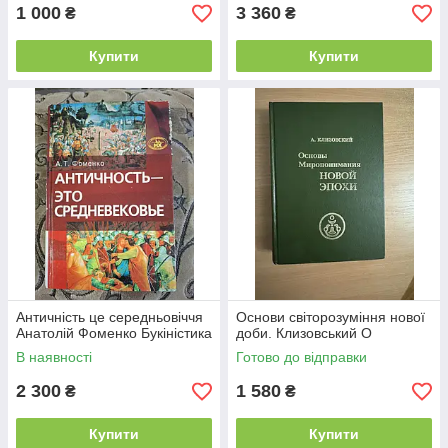
1 000
3 360
₴
₴
Купити
Купити
Античність це середньовіччя
Основи світорозуміння нової
Анатолій Фоменко Букіністика
доби. Клизовський О
В наявності
Готово до відправки
2 300
1 580
₴
₴
Купити
Купити