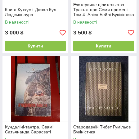
Езотеричне цілительство.
Книга Кутхумі. Джвал Кул.
Трактат про Семи промені.
Людська аура
Том 4. Аліса Бейлі Букіністика
В наявності
В наявності
3 000
3 500
₴
₴
Купити
Купити
Кундаліні-тантра. Свамі
Стародавній Тибет Гумільов
Сатьянанда Сарасваті
Букіністика