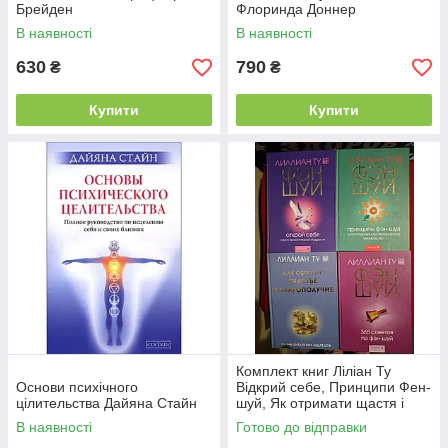
Брейден
Флоринда Доннер
В наявності
В наявності
630
790
₴
₴
Купити
Купити
Комплект книг Ліліан Ту
Основи психічного
Відкрий себе, Принципи Фен-
цілительства Дайяна Стайн
шуй, Як отримати щастя і
благополуччя,365 порад з
В наявності
Готово до відправки
Фен-шуй