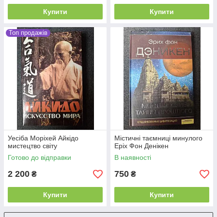
Купити
Купити
Топ продажів
Уесіба Моріхей Айкідо
Містичні таємниці минулого
мистецтво світу
Еріх Фон Денікен
Готово до відправки
В наявності
2 200
750
₴
₴
Купити
Купити