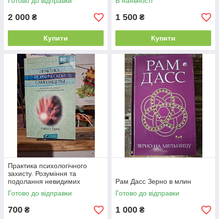
Готово до відправки
В наявності
2 000
1 500
₴
₴
Купити
Купити
Практика психологічного
захисту. Розуміння та
подолання невидимих ​​
Рам Дасс Зерно в млин
впливів Роберт Брюс
Готово до відправки
Готово до відправки
700
1 000
₴
₴