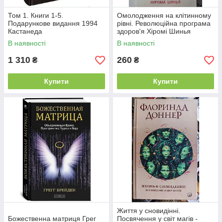
Том 1. Книги 1-5.
Омолодження на клітинному
Подарункове видання 1994
рівні. Революційна програма
Кастанеда
здоров'я Хіромі Шинья
В наявності
В наявності
1 310
260
₴
₴
Купити
Купити
Життя у сновидінні.
Божественна матриця Грег
Посвячення у світ магів -