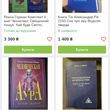
Ронна Герман Комплект 4
Книга Тія Александер Рік
книг Ченнелинг Священний
2150.Сни про еру Водолія.
пошук, Хай буде Світло,
тверда
Пояснення та одкровення,
Готово до відправки
В наявності
На крилах світла
3 300
1 400
₴
₴
Купити
Купити