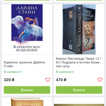
Карлос Кастанеда Твори т.2 /
Кармічне зцілення Дайяна
6тт Подорож в Ікстлан Казки
Стайн
про силу
В наявності
В наявності
320
470
₴
₴
Купити
Купити